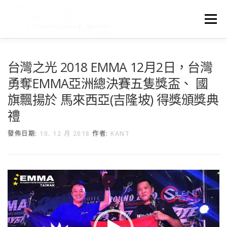
跳
至
選單
主
要
內
容
首頁
EMMA台灣
最新消息
關於EMMA
PARTNER
台灣之光 2018 EMMA 12月2日，台灣
勇奪EMMA亞洲總決賽五隻獎盃、 國
旗飄揚於 馬來西亞(吉隆坡) 得獎頒獎典
DISCLAIMER
禮
發佈日期:
10. 12 月 2018
作者:
KANT
視
訊
播
放
器