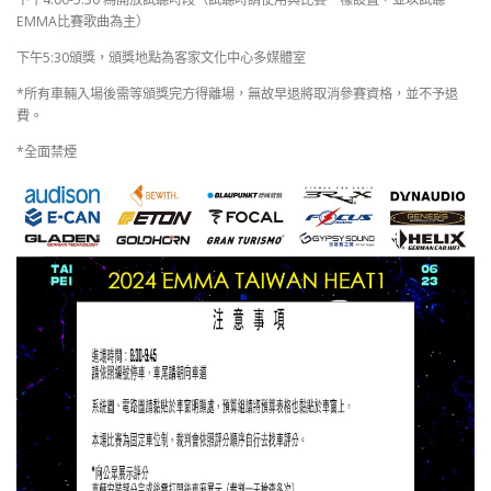
EMMA比賽歌曲為主）
下午5:30頒獎，頒獎地點為客家文化中心多媒體室
*所有車輛入場後需等頒獎完方得離場，無故早退將取消參賽資格，並不予退
費。
*全面禁煙