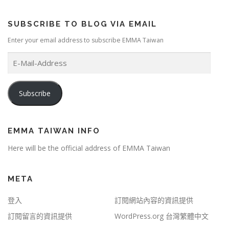
SUBSCRIBE TO BLOG VIA EMAIL
Enter your email address to subscribe EMMA Taiwan
E
-
M
a
Subscribe
i
l
-
A
EMMA TAIWAN INFO
d
Here will be the official address of EMMA Taiwan
d
r
e
META
s
s
登入
訂閱網站內容的資訊提供
訂閱留言的資訊提供
WordPress.org 台灣繁體中文