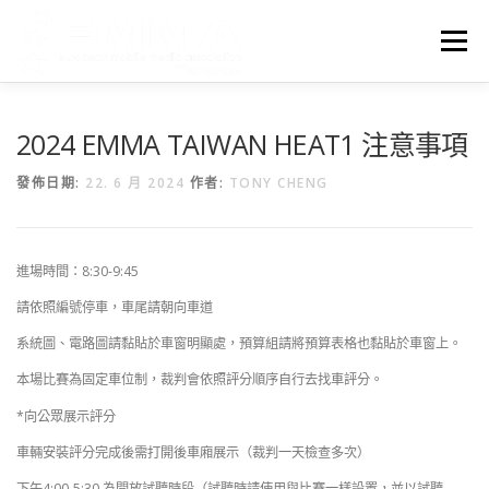
跳
至
選單
主
要
內
容
首頁
EMMA台灣
最新消息
關於EMMA
PARTNER
2024 EMMA TAIWAN HEAT1 注意事項
發佈日期:
22. 6 月 2024
作者:
TONY CHENG
DISCLAIMER
進場時間：8:30-9:45
請依照編號停車，車尾請朝向車道
系統圖、電路圖請黏貼於車窗明顯處，預算組請將預算表格也黏貼於車窗上。
本場比賽為固定車位制，裁判會依照評分順序自行去找車評分。
*向公眾展示評分
車輛安裝評分完成後需打開後車廂展示（裁判一天檢查多次）
下午4:00-5:30 為開放試聽時段（試聽時請使用與比賽一樣設置，並以試聽